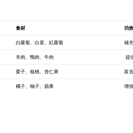
食材
功
白蘿蔔、白菜、紅蘿蔔
補
羊肉、鴨肉、牛肉
提
栗子、核桃、杏仁果
富含
橘子、柚子、蘋果
增