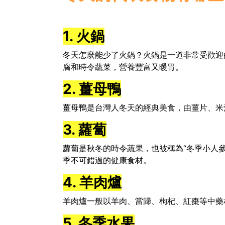
1. 火鍋
冬天怎麼能少了火鍋？火鍋是一道非常受歡迎
腐和時令蔬菜，營養豐富又暖胃。
2. 薑母鴨
薑母鴨是台灣人冬天的經典美食，由薑片、米
3. 蘿蔔
蘿蔔是秋冬的時令蔬果，也被稱為“冬季小人
季不可錯過的健康食材。
4. 羊肉爐
羊肉爐一般以羊肉、當歸、枸杞、紅棗等中藥
5. 冬季水果