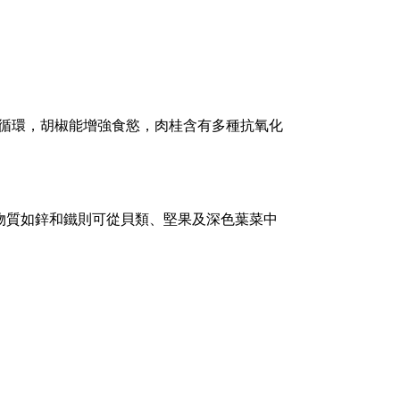
循環，胡椒能增強食慾，肉桂含有多種抗氧化
物質如鋅和鐵則可從貝類、堅果及深色葉菜中