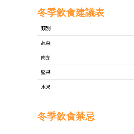
冬季飲食建議表
類別
蔬菜
肉類
堅果
水果
冬季飲食禁忌