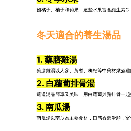
如橘子、柚子和蘋果，這些水果富含維生素C
冬天適合的養生湯品
1. 藥膳雞湯
藥膳雞湯以人參、黃耆、枸杞等中藥材燉煮雞
2. 白蘿蔔排骨湯
這道湯品簡單又美味，用白蘿蔔與豬排骨一起
3. 南瓜湯
南瓜湯以南瓜為主要食材，口感香濃滑順，富