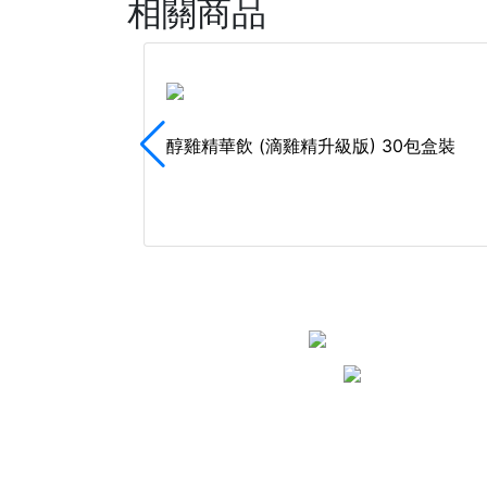
相關商品
醇雞精華飲 (滴雞精升級版) 30包盒裝