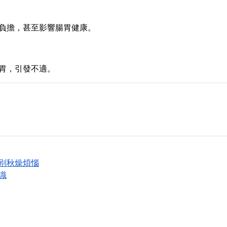
負擔，甚至影響腸胃健康。
胃，引發不適。
別秋燥煩惱
識