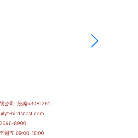
醇雞精華飲 
公司 統編53081261
yt-birdsnest.com
696-8900
五 09:00-18:00