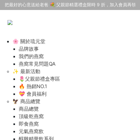
把最好的心意送給老爸 💐 父親節精選禮盒限時 9 折，加入會員再領 $
🌸 關於琉元堂
品牌故事
我們的燕窩
燕窩常見問題QA
✨ 最新活動
🌷父親節禮盒專區
🔥 熱銷NO.1
💝 會員福利
🦅 商品總覽
商品總覽
頂級乾燕窩
即食燕窩
元氣燕窩飲
醇雞精華飲系列