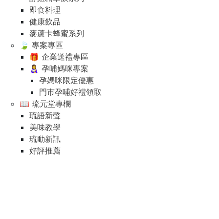
即食料理
健康飲品
麥蘆卡蜂蜜系列
🍃 專案專區
🎁 企業送禮專區
👩‍🍼 孕哺媽咪專案
孕媽咪限定優惠
門市孕哺好禮領取
📖 琉元堂專欄
琉語新聲
美味教學
琉動新訊
好評推薦