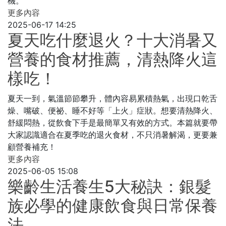
機。
更多內容
2025-06-17 14:25
夏天吃什麼退火？十大消暑又
營養的食材推薦，清熱降火這
樣吃！
夏天一到，氣溫節節攀升，體內容易累積熱氣，出現口乾舌
燥、嘴破、便祕、睡不好等「上火」症狀。想要清熱降火、
舒緩悶熱，從飲食下手是最簡單又有效的方式。本篇就要帶
大家認識適合在夏季吃的退火食材，不只消暑解渴，更要兼
顧營養補充！
更多內容
2025-06-05 15:08
樂齡生活養生5大秘訣：銀髮
族必學的健康飲食與日常保養
法