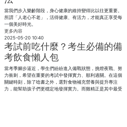
當我們步入樂齡階段，身心健康的維持變得比以往更重要。
所謂「人老心不老」，活得健康、有活力，才能真正享受每
一個美好時光。
更多內容
2025-05-20 10:40
考試前吃什麼？考生必備的備
考飲食懶人包
當考季腳步逼近，學生們紛紛進入備戰狀態，挑燈夜戰、努
力衝刺，希望在重要的考試中發揮實力、順利過關。在這個
關鍵時刻，除了唸書之外，選對食物補充營養與提升專注
力，能幫助孩子們更穩定地發揮實力。而雞精正是其中最受
青睞的選擇之一。
更多內容
«
1
2
3
4
»