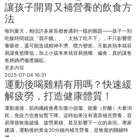
讓孩子開胃又補營養的飲食方
法
每到夏天，相信許多家長都會遇到一樣的難題——孩子一到
吃飯時間就說「我不餓」、「太熱了吃不下」，不只影響營
養吸收，還可能造成精神不濟、體力變差。天氣炎熱本就容
易讓食慾降低，加上小孩本來就容易挑嘴、偏食，真的讓爸
爸媽媽們傷透腦筋。
更多內容
2025-07-04 16:31
運動後喝雞精有用嗎？快速緩
解疲勞，打造健康體質！
運動過後，肌肉纖維會產生微小損傷、能量（肝醣）大量消
耗，免疫力也會短暫下降。這時如果沒有適當補充營養，容
易導致恢復緩慢、疲勞累積、甚至影響下一次的表現。專家
建議，運動後的黃金30分鐘內補充營養，是恢復的關鍵時