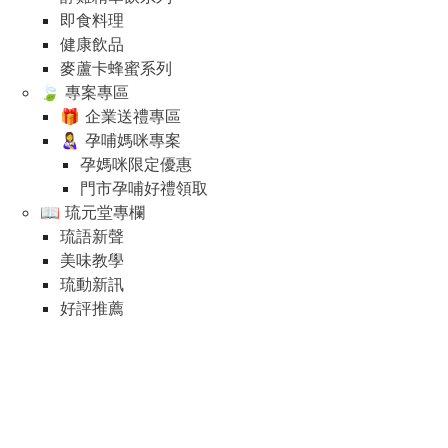
即食料理
健康飲品
麥蘆卡蜂蜜系列
🍃 專案專區
🎁 企業送禮專區
👩‍🍼 孕哺媽咪專案
孕媽咪限定優惠
門市孕哺好禮領取
📖 琉元堂專欄
琉語新聲
美味教學
琉動新訊
好評推薦