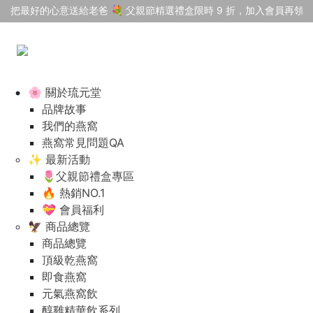
把最好的心意送給老爸 💐 父親節精選禮盒限時 9 折，加入會員再領 $
🌸 關於琉元堂
品牌故事
我們的燕窩
燕窩常見問題QA
✨ 最新活動
🌷父親節禮盒專區
🔥 熱銷NO.1
💝 會員福利
🦅 商品總覽
商品總覽
頂級乾燕窩
即食燕窩
元氣燕窩飲
醇雞精華飲系列