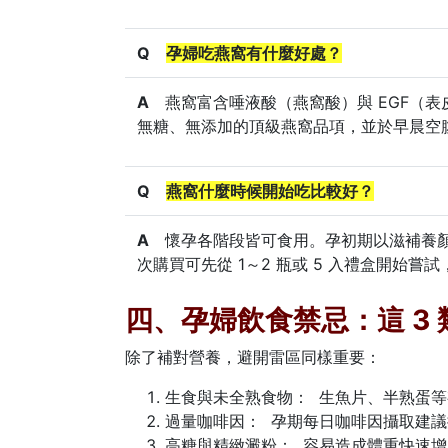
Q
孕婦吃燕窩有什麼好處？
A
燕窩富含唾液酸（燕窩酸）與 EGF（
無糖、無添加的頂級燕窩品項，並於早晨空
Q
燕窩什麼時候開始吃比較好？
A
懷孕各階段皆可食用。孕初期以滋補養
次購買可先從 1～2 瓶或 5 入禮盒開始
四、孕婦飲食禁忌：這 3
除了補對營養，避開雷區同樣重要：
生食與未全熟食物： 生魚片、半熟蛋
過量咖啡因： 孕期每日咖啡因攝取建議
高糖與精緻澱粉： 容易造成體重快速