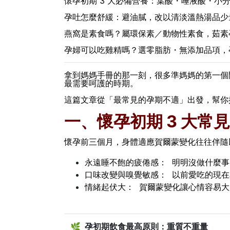
懷孕初期 3 大必備營養：葉酸・唾液酸・小
孕吐怎麼舒緩：避油膩，改以清淡溫熱湯品少
燕窩是素食嗎？屬環保素／動物性素食，茹素
孕婦可以吃雞精嗎？選零脂肪・無添加品項，
拿到媽媽手冊的那一刻，很多準媽媽的第一個
最需要呵護的時期。
這篇文章從「最常見的孕期不適」出發，幫你
一、懷孕初期 3 大
懷孕前三個月，身體適應賀爾蒙變化往往伴隨
永遠睡不飽的疲倦感： 明明沒做什麼
口味改變與嗅覺敏感： 以前愛吃的現
情緒起伏大： 賀爾蒙變化讓心情容易
🌿 孕初期飲食最高原則：重質不重量