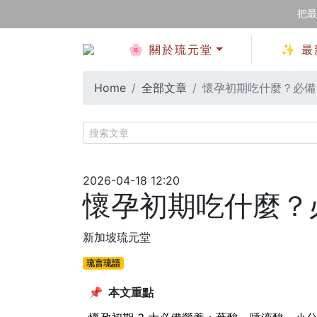
把最
🌸 關於琉元堂
✨ 最
Home
全部文章
懷孕初期吃什麼？必備 
2026-04-18 12:20
懷孕初期吃什麼？必
新加坡琉元堂
琉言琉語
📌 本文重點