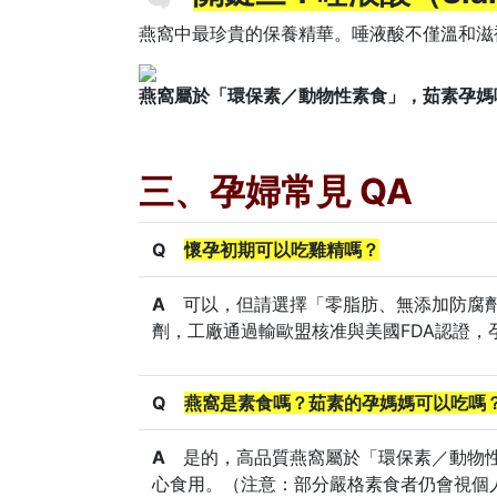
燕窩中最珍貴的保養精華。唾液酸不僅溫和滋
燕窩屬於「環保素／動物性素食」，茹素孕媽
三、孕婦常見 QA
Q
懷孕初期可以吃雞精嗎？
A
可以，但請選擇「零脂肪、無添加防腐
劑，工廠通過輸歐盟核准與美國FDA認證
Q
燕窩是素食嗎？茹素的孕媽媽可以吃嗎
A
是的，高品質燕窩屬於「環保素／動物
心食用。（注意：部分嚴格素食者仍會視個