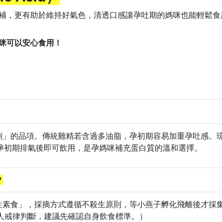
補，更有助於維持好氣色，清透口感讓孕吐期的媽咪也能輕鬆食
咪可以安心食用！
劑」的品項。傳統雞精若含過多油脂，孕初期容易加重孕吐感。
，孕初期排氣後即可飲用，是孕媽咪補充蛋白質的溫和選擇。
？
性素食」，採摘方式遵循不殺生原則，等小燕子孵化飛離後才採
人戒律判斷，建議先確認自身飲食標準。）