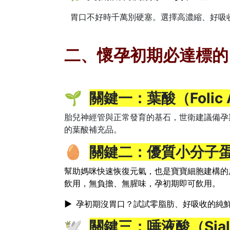
胃口不好時千萬別硬塞。選擇高濃縮、好吸
二、懷孕初期必達標的 
🌱
關鍵一：葉酸（Folic 
胎兒神經管與正常發育的基石，世衛建議備孕
的葉酸補充品。
🥚
關鍵二：優質小分子
幫助媽咪快速恢復元氣，也是寶寶細胞建構的
飲用，無負擔、無腥味，孕初期即可飲用。
▶
孕初期沒胃口？試試零脂肪、好吸收的純
🕊️
關鍵三：唾液酸（Siali