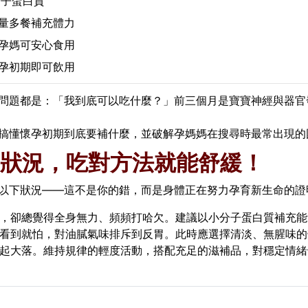
分子蛋白質
量多餐補充體力
孕媽可安心食用
孕初期即可飲用
問題都是：「我到底可以吃什麼？」前三個月是寶寶神經與器官
搞懂懷孕初期到底要補什麼，並破解孕媽媽在搜尋時最常出現的
常見狀況，吃對方法就能舒緩！
以下狀況——這不是你的錯，而是身體正在努力孕育新生命的證
事，卻總覺得全身無力、頻頻打哈欠。建議以小分子蛋白質補充
在看到就怕，對油膩氣味排斥到反胃。此時應選擇清淡、無腥味的
大起大落。維持規律的輕度活動，搭配充足的滋補品，對穩定情緒