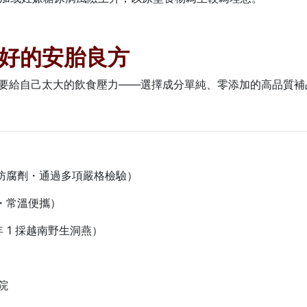
好的安胎良方
要給自己太大的飲食壓力——選擇成分單純、零添加的高品質補
防腐劑・通過多項嚴格檢驗）
・常溫便攜）
 1 採越南野生洞燕）
金
院