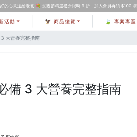
好的心意送給老爸 💐 父親節精選禮盒限時 9 折，加入會員再領 $100 
新活動
🦅 商品總覽
🍃 專案專區
3 大營養完整指南
備 3 大營養完整指南