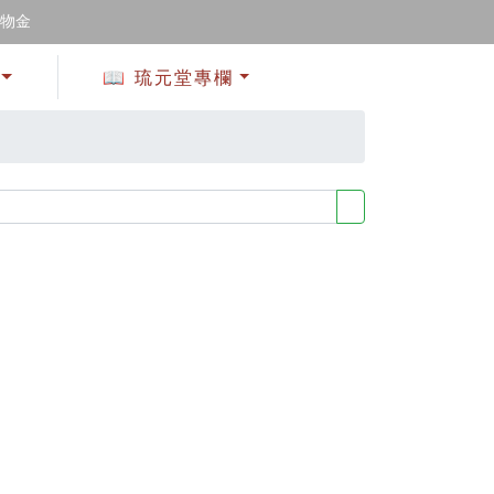
購物金
📖 琉元堂專欄