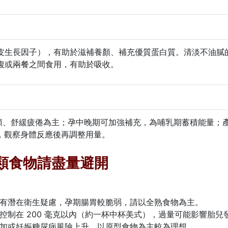
表皮生長因子），有助於滋補養顏、補充優質蛋白質。清淡不油
腹或兩餐之間食用，有助於吸收。
顏、舒緩疲倦為主；孕中晚期可加強補充，為哺乳期蓄積能量；
嘗試，觀察身體反應後再調整用量。
 類食物請盡量避開
等有潛在衛生疑慮，孕期腸胃較脆弱，請以全熟食物為主。
控制在 200 毫克以內（約一杯中杯美式），過量可能影響胎兒
增加或妊娠糖尿病風險上升，以原型食物為主較為理想。