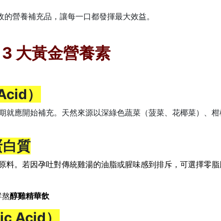
收的營養補充品，讓每一口都發揮最大效益。
3 大黃金營養素
Acid）
期就應開始補充。天然來源以深綠色蔬菜（菠菜、花椰菜）、柑
蛋白質
原料。若因孕吐對傳統雞湯的油脂或腥味感到排斥，可選擇零脂
鮮熬
醇雞精華飲
c Acid）