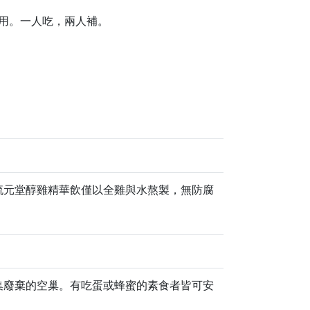
用。一人吃，兩人補。
琉元堂醇雞精華飲僅以全雞與水熬製，無防腐
集廢棄的空巢。有吃蛋或蜂蜜的素食者皆可安