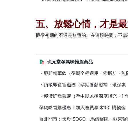
五、放鬆心情，才是最
懷孕初期的不適是短暫的。在這段時間，不需
🛍️ 琉元堂孕媽咪推薦商品
・醇雞精華飲（孕期全程適用・零脂肪・無
・頂級即食官燕盞（孕期養顏滋補・環保素
・極濃鮮燉燕盞（孕中期以後深度補充・1 年
孕媽咪首購優惠：加入會員享 $100 購物
台北門市：天母 SOGO・馬偕醫院・亞東醫