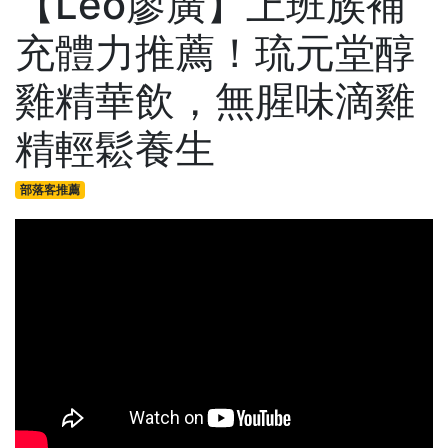
【Leo廖廣】上班族補
充體力推薦！琉元堂醇
雞精華飲，無腥味滴雞
精輕鬆養生
部落客推薦