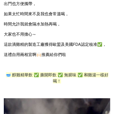
出門也方便攜帶，
如果太忙時間來不及我也會常溫喝，
時間允許我就會隔水加熱再喝，
大家也不用擔心～
這款滴雞精的製造工廠獲得歐盟及美國FDA認定核准✅，
送禮自用兩相宜啊🙌🏻推薦給你們啦
🥣 醇雞精華飲
✅
撕開即飲
✅
無腥味
✅ 和
雞湯一樣好
喝！