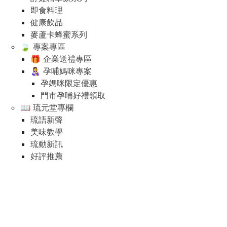
即食料理
健康飲品
麥蘆卡蜂蜜系列
🍃 專案專區
🎁 企業送禮專區
👩‍🍼 孕哺媽咪專案
孕媽咪限定優惠
門市孕哺好禮領取
📖 琉元堂專欄
琉語新聲
美味教學
琉動新訊
好評推薦