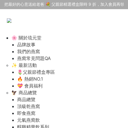
把最好的心意送給老爸 💐 父親節精選禮盒限時 9 折，加入會員再領 $
🌸 關於琉元堂
品牌故事
我們的燕窩
燕窩常見問題QA
✨ 最新活動
🌷父親節禮盒專區
🔥 熱銷NO.1
💝 會員福利
🦅 商品總覽
商品總覽
頂級乾燕窩
即食燕窩
元氣燕窩飲
醇雞精華飲系列