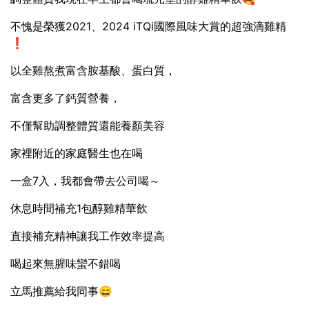
不愧是榮獲2021、2024 iTQi國際風味大賞的超強滴雞精
❗️
以全雞熬煮富含胺基酸、蛋白質，
富含更多了鈣質營養，
不僅幫助調整體質還能養顏美容
家裡附近的家庭醫生也在喝
一盒7入，我都會帶去公司喝～
休息時間補充1包醇雞精華飲
直接補充精神讓我工作效率提高
喝起來無腥味蠻不錯喝
立馬推薦給我同事😄