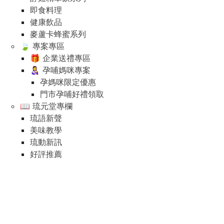
即食料理
健康飲品
麥蘆卡蜂蜜系列
🍃 專案專區
🎁 企業送禮專區
👩‍🍼 孕哺媽咪專案
孕媽咪限定優惠
門市孕哺好禮領取
📖 琉元堂專欄
琉語新聲
美味教學
琉動新訊
好評推薦