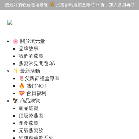
把最好的心意送給老爸 💐 父親節精選禮盒限時 9 折，加入會員再領 $
🌸 關於琉元堂
品牌故事
我們的燕窩
燕窩常見問題QA
✨ 最新活動
🌷父親節禮盒專區
🔥 熱銷NO.1
💝 會員福利
🦅 商品總覽
商品總覽
頂級乾燕窩
即食燕窩
元氣燕窩飲
醇雞精華飲系列