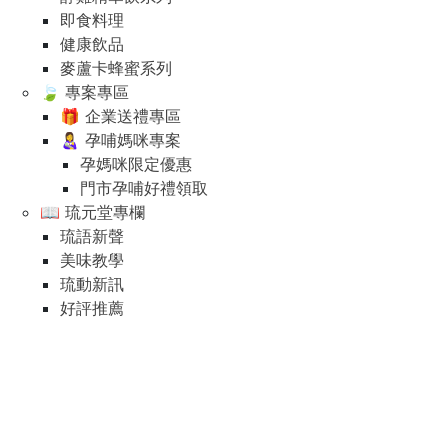
即食料理
健康飲品
麥蘆卡蜂蜜系列
🍃 專案專區
🎁 企業送禮專區
👩‍🍼 孕哺媽咪專案
孕媽咪限定優惠
門市孕哺好禮領取
📖 琉元堂專欄
琉語新聲
美味教學
琉動新訊
好評推薦