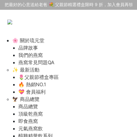
把最好的心意送給老爸 💐 父親節精選禮盒限時 9 折，加入會員再領 $
🌸 關於琉元堂
品牌故事
我們的燕窩
燕窩常見問題QA
✨ 最新活動
🌷父親節禮盒專區
🔥 熱銷NO.1
💝 會員福利
🦅 商品總覽
商品總覽
頂級乾燕窩
即食燕窩
元氣燕窩飲
醇雞精華飲系列