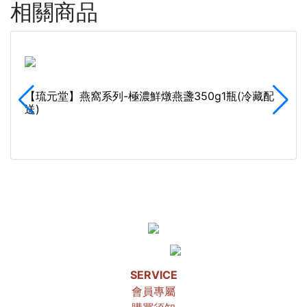
相關商品
【琉元堂】燕窩系列-極濃鮮燉燕盞350g1瓶(冷藏配
送)
SERVICE
會員專屬