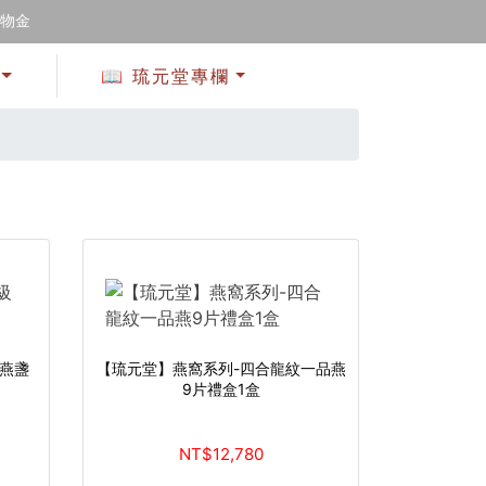
購物金
📖 琉元堂專欄
燕盞
【琉元堂】燕窩系列-四合龍紋一品燕
9片禮盒1盒
NT$12,780