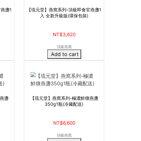
燕盞1
【琉元堂】燕窩系列-頂級即食官燕盞1
入 全新升級版(環保包裝)
NT$3,620
頂級燕窩
Add to cart
燕盞
【琉元堂】燕窩系列-極濃鮮燉燕盞
350g1瓶(冷藏配送)
NT$6,600
頂級燕窩