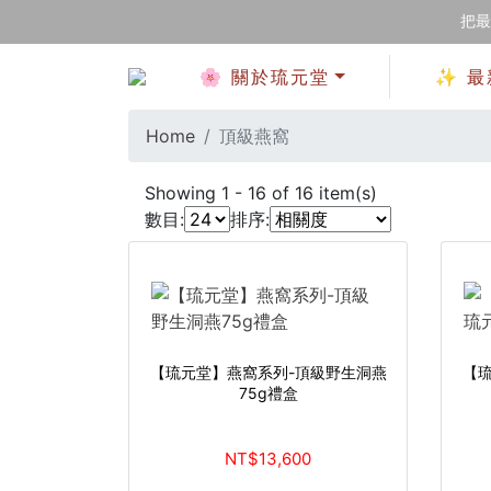
把最
🌸 關於琉元堂
✨ 最
Home
頂級燕窩
Showing
1
-
16
of
16
item(s)
數目:
排序:
【琉元堂】燕窩系列-頂級野生洞燕
【
75g禮盒
NT$13,600