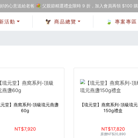
好的心意送給老爸 💐 父親節精選禮盒限時 9 折，加入會員再領 $100 
新活動
🦅 商品總覽
🍃 專案專區
琉元堂】燕窩系列-頂級琉元燕盞
【琉元堂】燕窩系列-頂級琉元
60g
150g禮盒
NT$7,920
NT$17,820
原價
NT$20,890